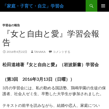
コ
検
「家庭・子育て・自立」学習会
ン
索
メインメ
テ
ニュー
ン
学習会の報告
ツ
『女と自由と愛』学習会報
へ
ス
告
キ
ッ
2016年4月22日
TANAKA
コメントする
プ
松田道雄著『女と自由と愛』（岩波新書）学習会
（第3回 2016年3月13日（日曜））
3月の学習会には、私の勤める国語塾、鶏鳴学園の生徒の保
護者、社会人ゼミ生、卒塾した大学生が参加されました。
テキストの前半を読みながら、結婚や恋人、家庭につい