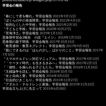
学習会の報告
『春にして君を離れ』学習会報告
2021年9月12日
『ぼくらの中の発達障害』学習会報告
2021年4月5日
『校則なくした中学校』学習会報告
2021年2月3日
『子どもと学校』学習会報告
2020年10月27日
『苦海浄土』学習会報告
2019年1月13日
思春期学習会2報告 小説『エイジ』
2018年1月15日
思春期の親子関係 学習会報告
2017年10月31日
『教育虐待・教育ネグレクト』学習会報告
2017年9月10日
『親にできるのは「ほんの少し」ばかりのこと』学習会報告
2017年
7月10日
『スマホチルドレン対応マニュアル』学習会報告
2017年4月12日
『「ケータイ時代」を生きるきみへ』学習会報告
2017年2月1日
『「個性」を煽られる子どもたち』学習会報告
2016年11月26日
『主婦論争を読む』学習会報告
2016年10月7日
『女と自由と愛』学習会報告
2016年4月22日
『社会的ひきこもり』学習会報告
2015年12月27日
『アダルト・チルドレンと家族』学習会報告
2015年11月22日
学習会立ち上げに先立って
2015年6月28日