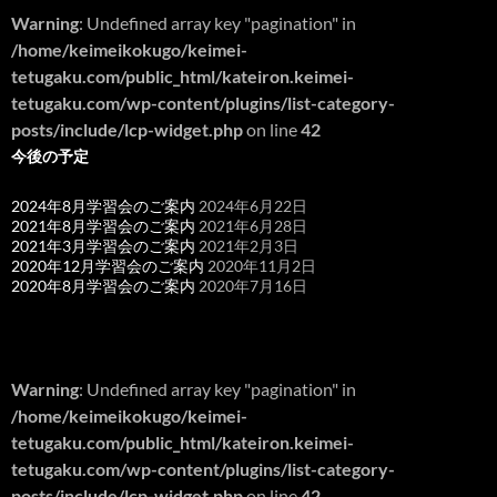
Warning
: Undefined array key "pagination" in
/home/keimeikokugo/keimei-
tetugaku.com/public_html/kateiron.keimei-
tetugaku.com/wp-content/plugins/list-category-
posts/include/lcp-widget.php
on line
42
今後の予定
2024年8月学習会のご案内
2024年6月22日
2021年8月学習会のご案内
2021年6月28日
2021年3月学習会のご案内
2021年2月3日
2020年12月学習会のご案内
2020年11月2日
2020年8月学習会のご案内
2020年7月16日
Warning
: Undefined array key "pagination" in
/home/keimeikokugo/keimei-
tetugaku.com/public_html/kateiron.keimei-
tetugaku.com/wp-content/plugins/list-category-
posts/include/lcp-widget.php
on line
42