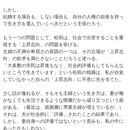
しかし、
結婚する場合も、しない場合も、自分の人権の自覚を持っ
て生き方を選んでいくべきだという主張だろう。
もう一つの問題として、松田は、社会で出世することを重
視する「上昇志向」の問題を挙げる。
主婦の不満や卑屈さの原因の一つは、その立場が「上昇志
向」の欲求を満たさないことだろうと述べる。
「大多数の市民は昇進もなく、社会的評価もしてもらえな
いところで生きています」という松田の指摘は、私が自覚
していなかった自らの「上昇志向」に不意に光を当てた。
少し話が逸れるが、そもそも主婦という生き方は、妻が働
かなくても生活できるような階層だから成り立つという面
がある。（最近は、貧困層に専業主婦が増えているが。）
それは、夫が社会的に「評価」されたことの結果であり、
しかし、妻自身への評価ではないという歪みも、私の中に
あったかもしれない。